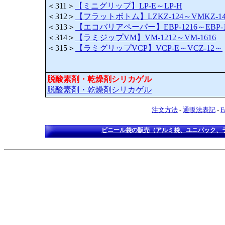
＜311＞
【ミニグリップ】LP-E～LP-H
＜312＞
【フラットボトム】LZKZ-124～VMKZ-14
＜313＞
【エコバリアペーパー】EBP-1216～EBP-1
＜314＞
【ラミジップVM】VM-1212～VM-1616
＜315＞
【ラミグリップVCP】VCP-E～VCZ-12～
脱酸素剤・乾燥剤シリカゲル
脱酸素剤・乾燥剤シリカゲル
注文方法
-
通販法表記
-
ビニール袋の販売（アルミ袋、ユニパック、ラ