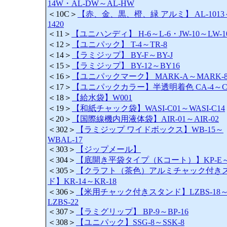
14W・AL-DW～AL-HW
＜10C＞
【赤、金、黒、橙、緑 アルミ】 AL-1013
1420
＜11＞
【ユニハンディ】 H-6～L-6・JW-10～LW-1
＜12＞
【ユニパック】 T-4～TR-8
＜14＞
【ラミジップ】 BY-F～BY-J
＜15＞
【ラミジップ】 BY-12～BY16
＜16＞
【ユニパックマーク】 MARK-A～MARK-8
＜17＞
【ユニパックカラー】半透明着色 CA-4～CJ
＜18＞
【給水袋】W001
＜19＞
【和紙チャック袋】WASI-C01～WASI-C14
＜20＞
【国際線機内用液体袋】AIR-01～AIR-02
＜302＞
【ラミジップ ワイドボックス】WB-15～
WBAL-17
＜303＞
【ジップメール】
＜304＞
【底開き平袋タイプ（Kコート）】KP-E～K
＜305＞
【クラフト（茶色）アルミチャック付き
ド】KR-14～KR-18
＜306＞
【米用チャック付きスタンド】LZBS-18
LZBS-22
＜307＞
【ラミグリップ】 BP-9～BP-16
＜308＞
【ユニパック】SSG-8～SSK-8