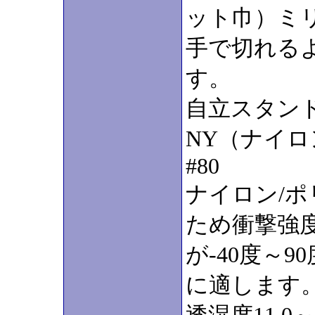
ット巾）ミ
手で切れる
す。
自立スタン
NY（ナイロ
#80
ナイロン/
ため衝撃強
が-40度～
に適します