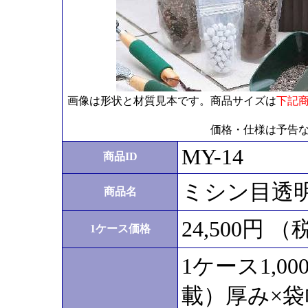
画像は形状と材質見本です。商品サイズは
下記
価格・仕様は予告
MY-14
商品ID
ミシン目透明スタ
商品名
24,500円 
1ケース価格
1ケース1,
載）厚み×