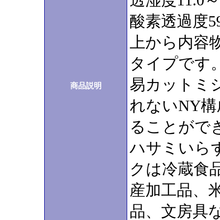
透湿度11.0～1
酸素透過度59.
上から内容
タイプです
易カットミシ
商品説明
れないNY
ることがで
ハサミいら
クは冷蔵食
産加工品、
品、文房具