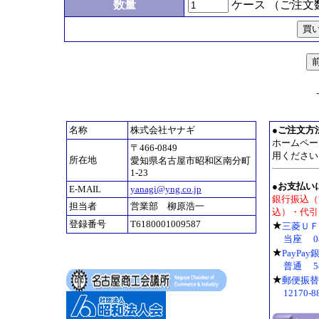
数量
ケース （ご注文
名称
株式会社ヤナギ
●
ご注文方
ホームペー
〒466-0849
用ください
所在地
愛知県名古屋市昭和区南分町
1-23
●お支払い
E-MAIL
yanagi@yng.co.jp
銀行振込（
担当者
営業部 柳原浩一
込）・代引
登録番号
T6180001009587
★
三菱Ｕ
当座 08
★
PayPa
普通 54
★
郵便振替
12170-