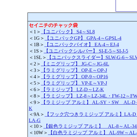
セイニチのチャック袋
＜1＞
【ユニパック】 S4～SL8
＜1G＞
【ユニパックGP】 GPA-4～GPSL-4
＜1B＞
【ユニパックバイオ】 EA-4～EJ-4
＜1S＞
【ユニパックシルバー】 SI-E-5～SI-J-5
＜1SL＞
【ユニパックスライダー】SLW-G-6～SLW-
＜2＞
【ミニグリップ】 JG-C～JG-6L
＜3＞
【ラミグリップ】 OP-E～OP-J
＜4＞
【ラミグリップ】 OP-9～OP16
＜5＞
【ラミグリップ】 VP-E～VP-J
＜6＞
【ラミジップ】 LZ-D～LZ-K
＜8＞
【ラミジップ】 LZ-8～LZ-34L・FW-12～FW
＜9＞
【ラミジップ アルミ】 AL-SY・SW AL-D
K
＜9A＞
【フック穴つきラミジップ アルミ】LA-D
LA-G
＜10＞
【銀色ラミジップ アルミ】 AL-8～AL-34
＜10W＞
【白色ラミジップ アルミ】 AL-9W～AL