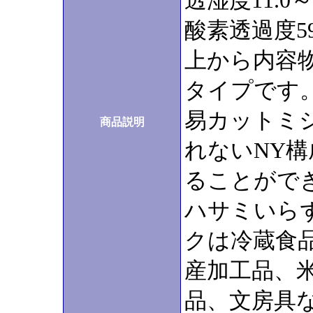
透湿度11.0～1
酸素透過度59.
上から内容
タイプです
易カットミシ
商品説明
れないNY
ることがで
ハサミいら
クは冷蔵食
産加工品、
品、文房具