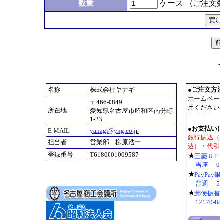
数量
ケース （ご注文
名称
株式会社ヤナギ
●
ご注文方
ホームペー
〒466-0849
用ください
所在地
愛知県名古屋市昭和区南分町
1-23
●お支払い
E-MAIL
yanagi@yng.co.jp
銀行振込（
担当者
営業部 柳原浩一
込）・代引
登録番号
T6180001009587
★
三菱Ｕ
当座 08
★
PayPa
普通 54
★
郵便振替
12170-