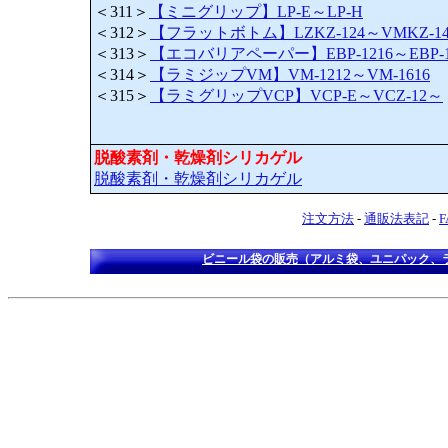
＜311＞
【ミニグリップ】LP-E～LP-H
＜312＞
【フラットボトム】LZKZ-124～VMKZ-14
＜313＞
【エコバリアペーパー】EBP-1216～EBP-1
＜314＞
【ラミジップVM】VM-1212～VM-1616
＜315＞
【ラミグリップVCP】VCP-E～VCZ-12～
脱酸素剤・乾燥剤シリカゲル
脱酸素剤・乾燥剤シリカゲル
注文方法
-
通販法表記
-
ビニール袋の販売（アルミ袋、ユニパック、ラ