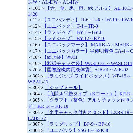
14W・AL-DW～AL-HW
＜10C＞
【赤、金、黒、橙、緑 アルミ】 AL-1013
1420
＜11＞
【ユニハンディ】 H-6～L-6・JW-10～LW-1
＜12＞
【ユニパック】 T-4～TR-8
＜14＞
【ラミジップ】 BY-F～BY-J
＜15＞
【ラミジップ】 BY-12～BY16
＜16＞
【ユニパックマーク】 MARK-A～MARK-8
＜17＞
【ユニパックカラー】半透明着色 CA-4～CJ
＜18＞
【給水袋】W001
＜19＞
【和紙チャック袋】WASI-C01～WASI-C14
＜20＞
【国際線機内用液体袋】AIR-01～AIR-02
＜302＞
【ラミジップ ワイドボックス】WB-15～
WBAL-17
＜303＞
【ジップメール】
＜304＞
【底開き平袋タイプ（Kコート）】KP-E～K
＜305＞
【クラフト（茶色）アルミチャック付き
ド】KR-14～KR-18
＜306＞
【米用チャック付きスタンド】LZBS-18
LZBS-22
＜307＞
【ラミグリップ】 BP-9～BP-16
＜308＞
【ユニパック】SSG-8～SSK-8