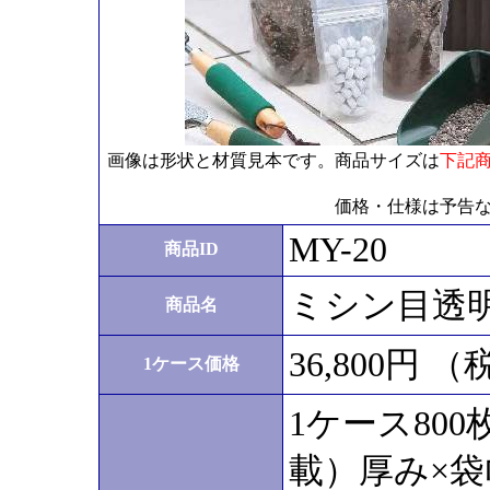
画像は形状と材質見本です。商品サイズは
下記
価格・仕様は予告
MY-20
商品ID
ミシン目透明スタ
商品名
36,800円 
1ケース価格
1ケース80
載）厚み×