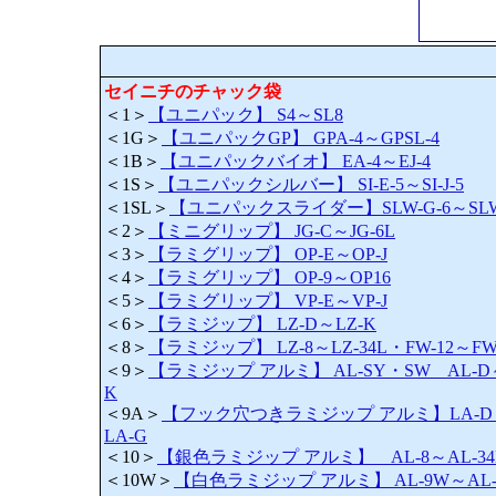
セイニチのチャック袋
＜1＞
【ユニパック】 S4～SL8
＜1G＞
【ユニパックGP】 GPA-4～GPSL-4
＜1B＞
【ユニパックバイオ】 EA-4～EJ-4
＜1S＞
【ユニパックシルバー】 SI-E-5～SI-J-5
＜1SL＞
【ユニパックスライダー】SLW-G-6～SLW-
＜2＞
【ミニグリップ】 JG-C～JG-6L
＜3＞
【ラミグリップ】 OP-E～OP-J
＜4＞
【ラミグリップ】 OP-9～OP16
＜5＞
【ラミグリップ】 VP-E～VP-J
＜6＞
【ラミジップ】 LZ-D～LZ-K
＜8＞
【ラミジップ】 LZ-8～LZ-34L・FW-12～FW
＜9＞
【ラミジップ アルミ】 AL-SY・SW AL-D
K
＜9A＞
【フック穴つきラミジップ アルミ】LA-D
LA-G
＜10＞
【銀色ラミジップ アルミ】 AL-8～AL-34
＜10W＞
【白色ラミジップ アルミ】 AL-9W～AL