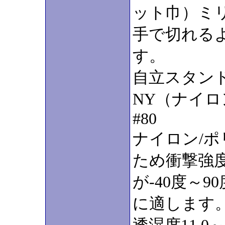
ット巾）ミ
手で切れる
す。
自立スタン
NY（ナイロ
#80
ナイロン/
ため衝撃強
が-40度～
に適します