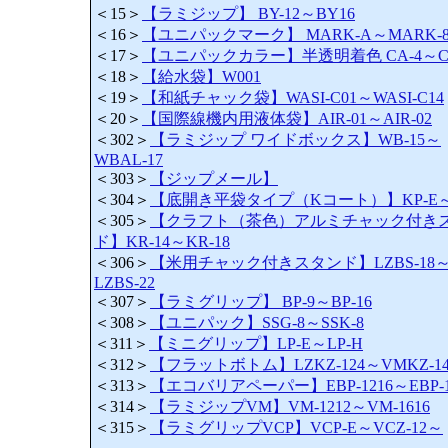
＜15＞
【ラミジップ】 BY-12～BY16
＜16＞
【ユニパックマーク】 MARK-A～MARK-8
＜17＞
【ユニパックカラー】半透明着色 CA-4～CJ
＜18＞
【給水袋】W001
＜19＞
【和紙チャック袋】WASI-C01～WASI-C14
＜20＞
【国際線機内用液体袋】AIR-01～AIR-02
＜302＞
【ラミジップ ワイドボックス】WB-15～
WBAL-17
＜303＞
【ジップメール】
＜304＞
【底開き平袋タイプ（Kコート）】KP-E～K
＜305＞
【クラフト（茶色）アルミチャック付き
ド】KR-14～KR-18
＜306＞
【米用チャック付きスタンド】LZBS-18
LZBS-22
＜307＞
【ラミグリップ】 BP-9～BP-16
＜308＞
【ユニパック】SSG-8～SSK-8
＜311＞
【ミニグリップ】LP-E～LP-H
＜312＞
【フラットボトム】LZKZ-124～VMKZ-14
＜313＞
【エコバリアペーパー】EBP-1216～EBP-1
＜314＞
【ラミジップVM】VM-1212～VM-1616
＜315＞
【ラミグリップVCP】VCP-E～VCZ-12～