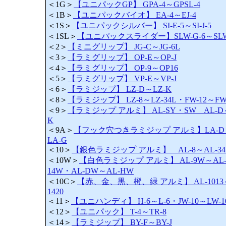
＜1G＞
【ユニパックGP】 GPA-4～GPSL-4
＜1B＞
【ユニパックバイオ】 EA-4～EJ-4
＜1S＞
【ユニパックシルバー】 SI-E-5～SI-J-5
＜1SL＞
【ユニパックスライダー】SLW-G-6～SLW-
＜2＞
【ミニグリップ】 JG-C～JG-6L
＜3＞
【ラミグリップ】 OP-E～OP-J
＜4＞
【ラミグリップ】 OP-9～OP16
＜5＞
【ラミグリップ】 VP-E～VP-J
＜6＞
【ラミジップ】 LZ-D～LZ-K
＜8＞
【ラミジップ】 LZ-8～LZ-34L・FW-12～FW
＜9＞
【ラミジップ アルミ】 AL-SY・SW AL-D
K
＜9A＞
【フック穴つきラミジップ アルミ】LA-D
LA-G
＜10＞
【銀色ラミジップ アルミ】 AL-8～AL-34
＜10W＞
【白色ラミジップ アルミ】 AL-9W～AL
14W・AL-DW～AL-HW
＜10C＞
【赤、金、黒、橙、緑 アルミ】 AL-1013
1420
＜11＞
【ユニハンディ】 H-6～L-6・JW-10～LW-1
＜12＞
【ユニパック】 T-4～TR-8
＜14＞
【ラミジップ】 BY-F～BY-J