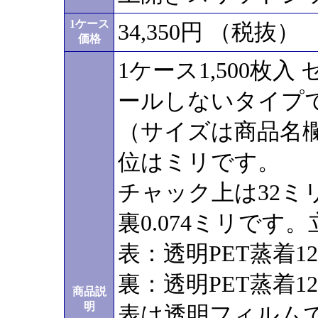
1ケース
34,350円 （税抜）
価格
1ケース1,500枚
ールしないタイプ
（サイズは商品名
位はミリです。
チャック上は32ミリ
裏0.074ミリで
表：透明PET蒸着12/
裏：透明PET蒸着12/
商品説
明
表は透明フィルム