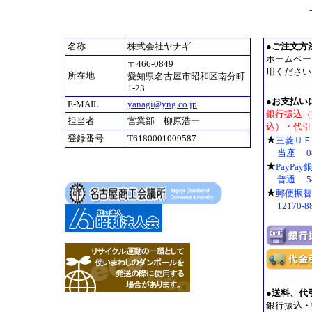
名称
株式会社ヤナギ
●
ご注文方
ホームペー
〒466-0849
用ください
所在地
愛知県名古屋市昭和区南分町
1-23
●お支払い
E-MAIL
yanagi@yng.co.jp
銀行振込（
担当者
営業部 柳原浩一
込）・代引
登録番号
T6180001009587
★
三菱Ｕ
当座 08
★
PayPa
普通 54
★
郵便振替
12170-
●
送料、代
銀行振込・