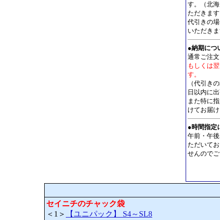
す。（北海道
ただきます
代引きの場
いただきま
●
納期につ
通常ご注文
もしくは翌
す。
（代引きの
日以内に出
また特に指
けてお届け
●
時間指定
午前・午後
ただいてお
せんのでご
セイニチのチャック袋
＜1＞
【ユニパック】 S4～SL8