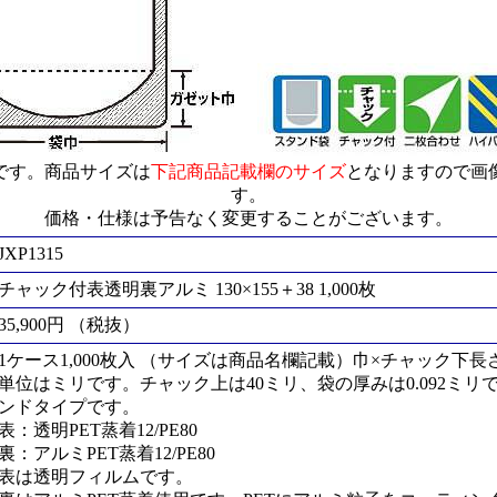
です。商品サイズは
下記商品記載欄のサイズ
となりますので画
す。
価格・仕様は予告なく変更することがございます。
JXP1315
チャック付表透明裏アルミ 130×155＋38 1,000枚
35,900円 （税抜）
1ケース1,000枚入 （サイズは商品名欄記載）巾×チャック下
単位はミリです。チャック上は40ミリ、袋の厚みは0.092ミ
ンドタイプです。
表：透明PET蒸着12/PE80
裏：アルミPET蒸着12/PE80
表は透明フィルムです。