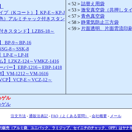
＜52＞
詰替え用袋
】
＜53＞
激安真空袋（共押しタ
プ（Kコート）】KP-E～KP-J
＜57＞
青色真空袋
色）アルミチャック付きスタン
＜58＞
静電気防止三方袋
＜59＞
片面透明、片面雲流印
きスタンド】LZBS-18～
BP-9～BP-16
G-8～SSK-8
P-E～LP-H
LZKZ-124～VMKZ-1416
ー】EBP-1216～EBP-1418
VM-1212～VM-1616
P】VCP-E～VCZ-12～
カゲル
カゲル
注文方法
-
通販法表記
-
FAQ（よくある質問）
-
会社概要
-
メール
の販売（アルミ袋、ユニパック、ラミジップ、セイニチのチャック、OPP）はヤナ