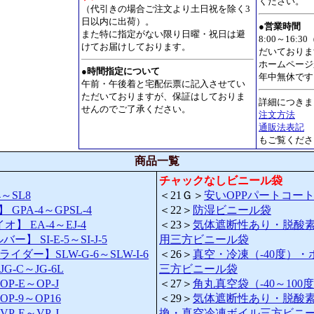
ください。
（代引きの場合ご注文より土日祝を除く3
日以内に出荷）。
●営業時間
また特に指定がない限り日曜・祝日は避
8:00～16
けてお届けしております。
だいておりま
ホームページ
●
時間指定について
年中無休です
午前・午後着と宅配伝票に記入させてい
ただいておりますが、保証はしておりま
詳細につきま
せんのでご了承ください。
注文方法
通販法表記
もご覧くださ
商品一覧
チャックなしビニール袋
～SL8
＜21Ｇ＞
安いOPPパートコー
GPA-4～GPSL-4
＜22＞
防湿ビニール袋
】 EA-4～EJ-4
＜23＞
気体遮断性あり・脱酸
 SI-E-5～SI-J-5
用三方ビニール袋
ダー】SLW-G-6～SLW-I-6
＜26＞
真空・冷凍（-40度）・
-C～JG-6L
三方ビニール袋
-E～OP-J
＜27＞
角丸真空袋（-40～100
P-9～OP16
＜29＞
気体遮断性あり・脱酸
-E～VP-J
換・真空冷凍ボイル三方ビニ