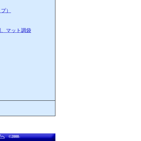
イプ）
刷、マット調袋
ギへ
©2000-