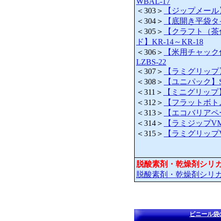
WBAL-17
＜303＞
【ジップメール
＜304＞
【底開き平袋タイ
＜305＞
【クラフト（茶
ド】KR-14～KR-18
＜306＞
【米用チャック付
LZBS-22
＜307＞
【ラミグリップ】 
＜308＞
【ユニパック】SS
＜311＞
【ミニグリップ】L
＜312＞
【フラットボトム】
＜313＞
【エコバリアペーパ
＜314＞
【ラミジップVM】
＜315＞
【ラミグリップVC
脱酸素剤・乾燥剤シリ
脱酸素剤・乾燥剤シリ
ビニール袋