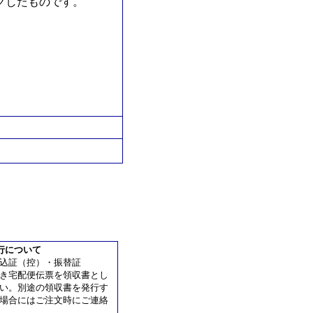
グしたものです。
行について
込証（控）・振替証
き宅配便伝票を領収書とし
い。別途の領収書を発行す
場合にはご注文時にご連絡