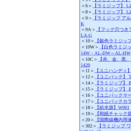
＜6＞
【ラミジップ】 LZ
＜8＞
【ラミジップ】 LZ-8
＜9＞
【ラミジップ アルミ
K
＜9A＞
【フック穴つきラ
LA-G
＜10＞
【銀色ラミジップ 
＜10W＞
【白色ラミジップ
14W・AL-DW～AL-HW
＜10C＞
【赤、金、黒、橙、
1420
＜11＞
【ユニハンディ】 H-
＜12＞
【ユニパック】 T-
＜14＞
【ラミジップ】 BY
＜15＞
【ラミジップ】 BY
＜16＞
【ユニパックマーク
＜17＞
【ユニパックカラー
＜18＞
【給水袋】W001
＜19＞
【和紙チャック袋】W
＜20＞
【国際線機内用液体袋
＜302＞
【ラミジップ ワ