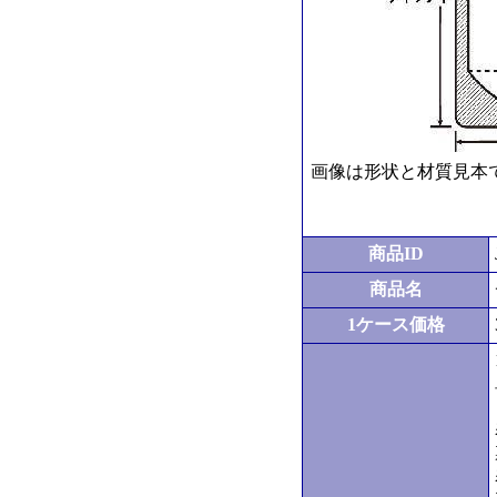
画像は形状と材質見本
商品ID
商品名
1ケース価格