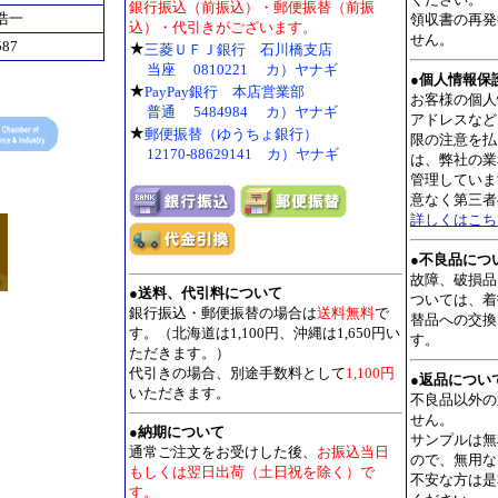
銀行振込（前振込）・郵便振替（前振
浩一
領収書の再発
込）・代引きがございます。
せん。
587
★
三菱ＵＦＪ銀行 石川橋支店
当座 0810221 カ）ヤナギ
●個人情報保
★
PayPay銀行 本店営業部
お客様の個人
普通 5484984 カ）ヤナギ
アドレスなど
★
郵便振替（ゆうちょ銀行）
限の注意を払
12170-88629141 カ）ヤナギ
は、弊社の業
管理していま
意なく第三者
詳しくはこち
●不良品につ
故障、破損品
●
送料、代引料について
ついては、着
銀行振込・郵便振替の場合は
送料無料
で
替品への交換
す。（北海道は1,100円、沖縄は1,650円い
す。
ただきます。）
代引きの場合、別途手数料として
1,100円
●返品につい
いただきます。
不良品以外の
せん。
●
納期について
サンプルは無
通常ご注文をお受けした後、
お振込当日
ので、無用な
もしくは翌日出荷（土日祝を除く）で
不安な方は是
す。