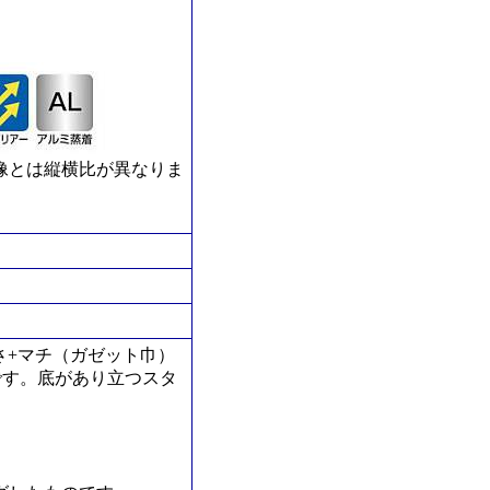
像とは縦横比が異なりま
長さ+マチ（ガゼット巾）
リです。底があり立つスタ