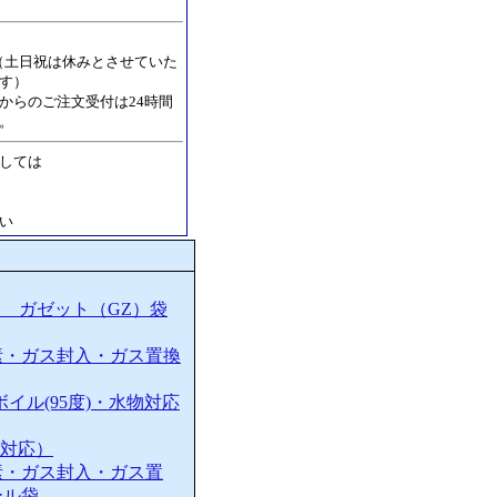
:30（土日祝は休みとさせていた
す）
からのご注文受付は24時間
。
しては
い
ト ガゼット（GZ）袋
素・ガス封入・ガス置換
ボイル(95度)・水物対応
度対応）
素・ガス封入・ガス置
ール袋