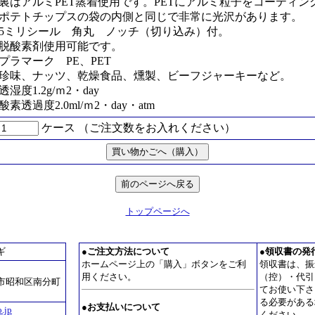
裏はアルミPET蒸着使用です。PETにアルミ粒子をコーティン
ポテトチップスの袋の内側と同じで非常に光沢があります。
5ミリシール 角丸 ノッチ（切り込み）付。
脱酸素剤使用可能です。
プラマーク PE、PET
珍味、ナッツ、乾燥食品、燻製、ビーフジャーキーなど。
透湿度1.2g/ｍ2・day
酸素透過度2.0ml/ｍ2・day・atm
ケース （ご注文数をお入れください）
トップページへ
ギ
●
ご注文方法について
●
領収書の発
ホームページ上の「購入」ボタンをご利
領収書は、振
用ください。
（控）・代引
市昭和区南分町
てお使い下さ
る必要がある
●お支払いについて
.jp
ください。