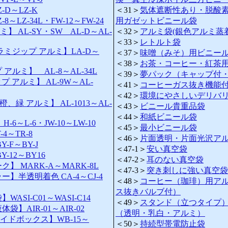
-D～LZ-K
＜31＞
気体遮断性あり・脱酸
～LZ-34L・FW-12～FW-24
用ガゼットビニール袋
】 AL-SY・SW AL-D～AL-
＜32＞
アルミ袋(銀色アルミ蒸
＜33＞
レトルト袋
ミジップ アルミ】LA-D～
＜37＞
味噌（みそ）用ビニー
＜38＞
お茶・コーヒー・紅茶
アルミ】 AL-8～AL-34L
＜39＞
夢パック（キャップ付
 アルミ】 AL-9W～AL-
＜41＞
コーヒーガス抜き機能
＜42＞
環境にやさしいデリバ
緑 アルミ】 AL-1013～AL-
＜43＞
ビニール貴重品袋
＜44＞
和紙ビニール袋
6～L-6・JW-10～LW-10
＜45＞
最小ビニール袋
4～TR-8
＜46＞
片面透明・片面光沢ア
-F～BY-J
＜47-1＞
安い真空袋
-12～BY16
＜47-2＞
耳のない真空袋
】 MARK-A～MARK-8L
＜47-3＞
突き刺しに強い真空袋
】半透明着色 CA-4～CJ-4
＜48＞
コーヒー（珈琲）用ア
ス抜きバルブ付）
ASI-C01～WASI-C14
＜49＞
スタンド（立つタイプ
】AIR-01～AIR-02
（透明・乳白・アルミ）
イドボックス】WB-15～
＜50＞
持続型帯電防止袋