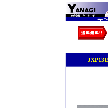
https://
JXP13