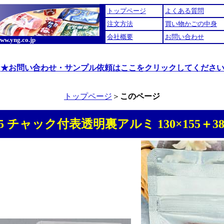
トップページ
よくある質問
注文方法
買い物かごの中身
会社概要
お問い合わせ
www.yng.co.jp
★お問い合わせ・サンプル依頼はここをクリックしてくださ
トップページ
＞
このページ
15 チャック付表透明裏アルミ 130×155＋38 