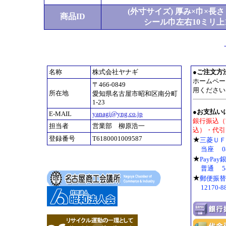
(外寸サイズ) 厚み×巾×長
商品ID
シール巾左右10ミリ上
名称
株式会社ヤナギ
●
ご注文方
ホームペー
〒466-0849
用ください
所在地
愛知県名古屋市昭和区南分町
1-23
●お支払い
E-MAIL
yanagi@yng.co.jp
銀行振込（
担当者
営業部 柳原浩一
込）・代引
登録番号
T6180001009587
★
三菱Ｕ
当座 08
★
PayPa
普通 54
★
郵便振替
12170-