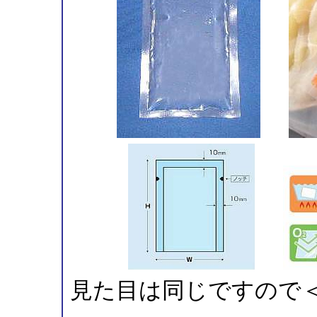
見た目は同じですので＜