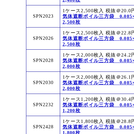
1ケース2,500枚入 税抜＠20.0
SPN2023
気体遮断ボイル三方袋 0.085×
2,500枚
1ケース2,500枚入 税抜＠22.8
SPN2026
気体遮断ボイル三方袋 0.085×
2,500枚
1ケース2,000枚入 税抜＠24.2
SPN2028
気体遮断ボイル三方袋 0.085×
2,000枚
1ケース2,000枚入 税抜＠26.1
SPN2030
気体遮断ボイル三方袋 0.085×
2,000枚
1ケース1,200枚入 税抜＠30.4
SPN2232
気体遮断ボイル三方袋 0.085×
1,200枚
1ケース1,800枚入 税抜＠28.8
SPN2428
気体遮断ボイル三方袋 0.085×
1,800枚