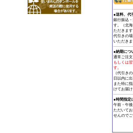
●
送料、代
銀行振込・
す。（北海道
ただきます
代引きの場
いただきま
●
納期につ
通常ご注文
もしくは翌
す。
（代引きの
日以内に出
また特に指
けてお届け
●
時間指定
午前・午後
ただいてお
せんのでご