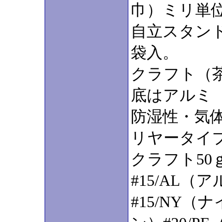
巾）ミリ単位
自立スタン
袋入。
クラフト（
底はアルミ
防湿性・気
リヤータイ
クラフト50
#15/AL（
#15/NY（