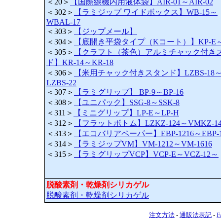
＜20＞
【国際線機内用液体袋】AIR-01～AIR-02
＜302＞
【ラミジップ ワイドボックス】WB-15～
WBAL-17
＜303＞
【ジップメール】
＜304＞
【底開き平袋タイプ（Kコート）】KP-E～K
＜305＞
【クラフト（茶色）アルミチャック付き
ド】KR-14～KR-18
＜306＞
【米用チャック付きスタンド】LZBS-18
LZBS-22
＜307＞
【ラミグリップ】 BP-9～BP-16
＜308＞
【ユニパック】SSG-8～SSK-8
＜311＞
【ミニグリップ】LP-E～LP-H
＜312＞
【フラットボトム】LZKZ-124～VMKZ-14
＜313＞
【エコバリアペーパー】EBP-1216～EBP-1
＜314＞
【ラミジップVM】VM-1212～VM-1616
＜315＞
【ラミグリップVCP】VCP-E～VCZ-12～
脱酸素剤・乾燥剤シリカゲル
脱酸素剤・乾燥剤シリカゲル
注文方法
-
通販法表記
-