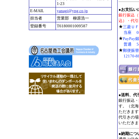
1-23
●お支払い
E-MAIL
yanagi@yng.co.jp
銀行振込（
担当者
営業部 柳原浩一
込）・代引
登録番号
T6180001009587
★
三菱Ｕ
当座 08
★
PayPa
普通 54
★
郵便振替
12170-
●
送料、代
銀行振込・
す。（北海道
ただきます
代引きの場
いただきま
●
納期につ