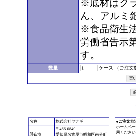
※底材はク
ん、アルミ
※食品衛生法
労働省告示第
す。
数量
ケース （ご注文
名称
株式会社ヤナギ
●
ご注文方
ホームペー
〒466-0849
用ください
所在地
愛知県名古屋市昭和区南分町