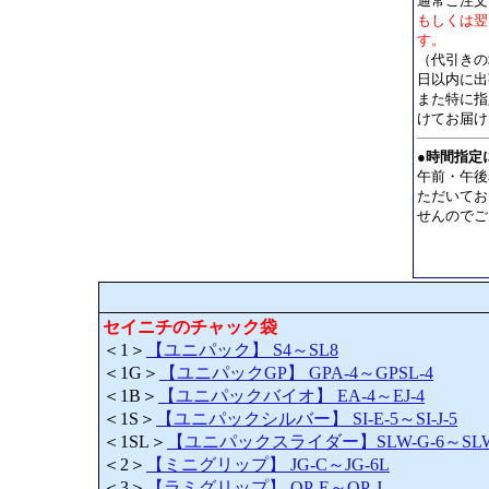
通常ご注文
もしくは翌
す。
（代引きの
日以内に出
また特に指
けてお届け
●
時間指定
午前・午後
ただいてお
せんのでご
セイニチのチャック袋
＜1＞
【ユニパック】 S4～SL8
＜1G＞
【ユニパックGP】 GPA-4～GPSL-4
＜1B＞
【ユニパックバイオ】 EA-4～EJ-4
＜1S＞
【ユニパックシルバー】 SI-E-5～SI-J-5
＜1SL＞
【ユニパックスライダー】SLW-G-6～SLW-
＜2＞
【ミニグリップ】 JG-C～JG-6L
＜3＞
【ラミグリップ】 OP-E～OP-J