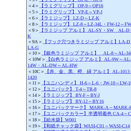
＜4＞
【ラミグリップ】 OP-9～OP16
＜5＞
【ラミグリップ】 VP-E～VP-J
＜6＞
【ラミジップ】 LZ-D～LZ-K
＜8＞
【ラミジップ】 LZ-8～LZ-34L・FW-12～FW
＜9＞
【ラミジップ アルミ】 AL-SY・SW AL-D
K
＜9A＞
【フック穴つきラミジップ アルミ】LA-D
LA-G
＜10＞
【銀色ラミジップ アルミ】 AL-8～AL-34
＜10W＞
【白色ラミジップ アルミ】 AL-9W～AL
14W・AL-DW～AL-HW
＜10C＞
【赤、金、黒、橙、緑 アルミ】 AL-1013
1420
＜11＞
【ユニハンディ】 H-6～L-6・JW-10～LW-1
＜12＞
【ユニパック】 T-4～TR-8
＜14＞
【ラミジップ】 BY-F～BY-J
＜15＞
【ラミジップ】 BY-12～BY16
＜16＞
【ユニパックマーク】 MARK-A～MARK-8
＜17＞
【ユニパックカラー】半透明着色 CA-4～CJ
＜18＞
【給水袋】W001
＜19＞
【和紙チャック袋】WASI-C01～WASI-C14