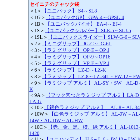
セイニチのチャック袋
＜1＞
【ユニパック】 S4～SL8
＜1G＞
【ユニパックGP】 GPA-4～GPSL-4
＜1B＞
【ユニパックバイオ】 EA-4～EJ-4
＜1S＞
【ユニパックシルバー】 SI-E-5～SI-J-5
＜1SL＞
【ユニパックスライダー】SLW-G-6～SLW-
＜2＞
【ミニグリップ】 JG-C～JG-6L
＜3＞
【ラミグリップ】 OP-E～OP-J
＜4＞
【ラミグリップ】 OP-9～OP16
＜5＞
【ラミグリップ】 VP-E～VP-J
＜6＞
【ラミジップ】 LZ-D～LZ-K
＜8＞
【ラミジップ】 LZ-8～LZ-34L・FW-12～FW
＜9＞
【ラミジップ アルミ】 AL-SY・SW AL-D
K
＜9A＞
【フック穴つきラミジップ アルミ】LA-D
LA-G
＜10＞
【銀色ラミジップ アルミ】 AL-8～AL-34
＜10W＞
【白色ラミジップ アルミ】 AL-9W～AL
14W・AL-DW～AL-HW
＜10C＞
【赤、金、黒、橙、緑 アルミ】 AL-1013
1420
＜11＞
【ユニハンディ】 H-6～L-6・JW-10～LW-1