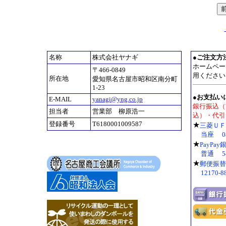
名称
株式会社ヤナギ
●
ご注文方
ホームペー
〒466-0849
用ください
所在地
愛知県名古屋市昭和区南分町
1-23
●お支払い
E-MAIL
yanagi@yng.co.jp
銀行振込（
担当者
営業部 柳原浩一
込）・代引
登録番号
T6180001009587
★
三菱Ｕ
当座 08
★
PayPa
普通 54
★
郵便振替
12170-