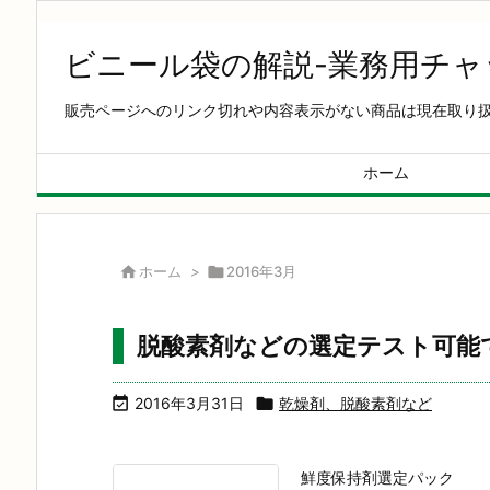
ビニール袋の解説-業務用チ
販売ページへのリンク切れや内容表示がない商品は現在取り
ホーム

ホーム
>

2016年3月
脱酸素剤などの選定テスト可能

2016年3月31日

乾燥剤、脱酸素剤など
鮮度保持剤選定パック