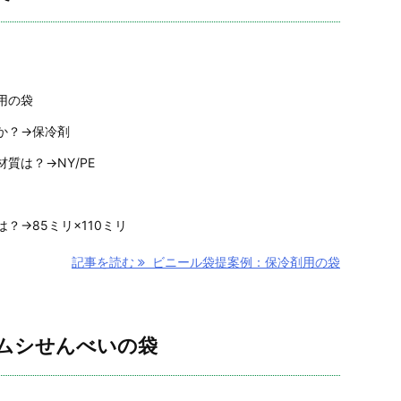
用の袋
か？→保冷剤
質は？→NY/PE
？→85ミリ×110ミリ
記事を読む
ビニール袋提案例：保冷剤用の袋
ムシせんべいの袋