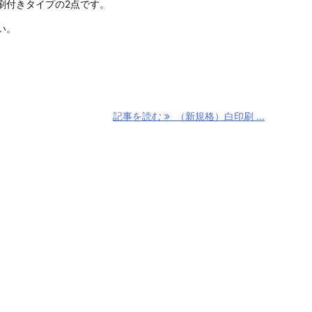
刷付きタイプの2点です。
い。
記事を読む
（新規格）白印刷 ...