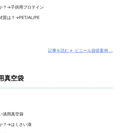
か？→子供用プロテイン
は？→PET/AL/PE
記事を読む
ビニール袋提案例 ...
用真空袋
い漬用真空袋
か？→はくさい漬