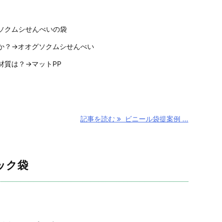
ソクムシせんべいの袋
か？→オオグソクムシせんべい
材質は？→マットPP
記事を読む
ビニール袋提案例 ...
ック袋