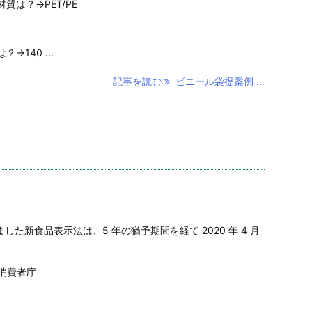
は？→PET/PE
140 ...
記事を読む
ビニール袋提案例 ...
れました新食品表示法は、5 年の猶予期間を経て 2020 年 4 月
 消費者庁