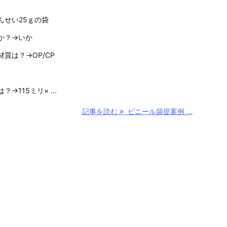
んせい25ｇの袋
か？→いか
質は？→OP/CP
115ミリ× ...
記事を読む
ビニール袋提案例 ...