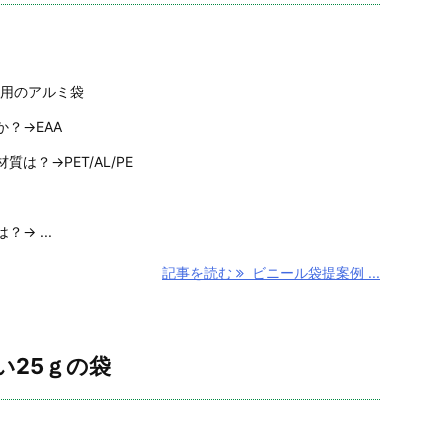
回用のアルミ袋
？→EAA
は？→PET/AL/PE
→ ...
記事を読む
ビニール袋提案例 ...
い25ｇの袋