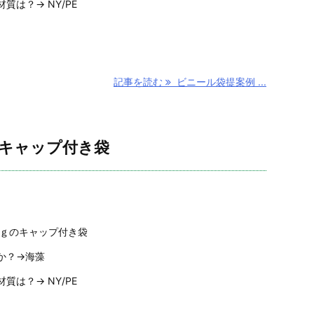
は？→ NY/PE
記事を読む
ビニール袋提案例 ...
のキャップ付き袋
0ｇのキャップ付き袋
か？→海藻
は？→ NY/PE