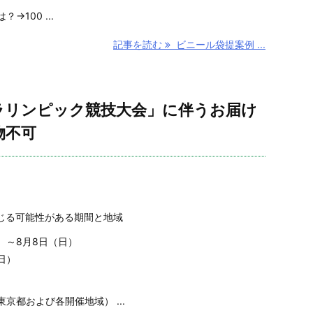
100 ...
記事を読む
ビニール袋提案例 ...
パラリンピック競技大会」に伴うお届け
物不可
じる可能性がある期間と地域
火）～8月8日（日）
日）
京都および各開催地域） ...