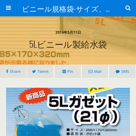
ビニール規格袋-サイズ、価格、材質-業務用チャック袋、アルミ袋、真空袋について
2016年5月11日
5Lビニール製給水袋
Share
Tweet
Pin
Mail
SMS