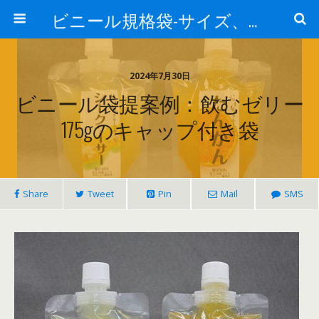
ビニール規格袋-サイズ、価格、材質-業務用チャック袋、アルミ袋、真空袋について
2024年7月30日
ビニール袋提案例：飲むゼリー
175gのキャップ付き袋
Share
Tweet
Pin
Mail
SMS