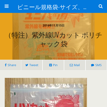
ビニール規格袋-サイズ、価格、材質-業務用チャック袋、アルミ袋、真空袋について
2016年11月15日
（特注）紫外線UVカット ポリチ
ャック袋
Share
Tweet
Pin
Mail
SMS